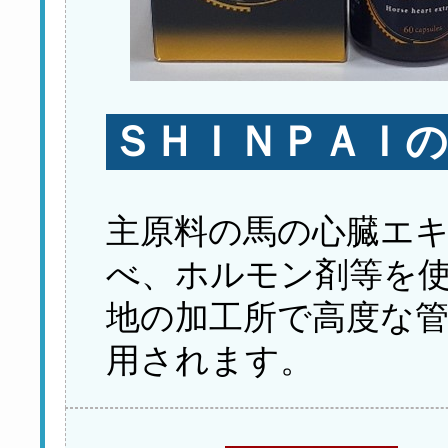
ＳＨＩＮＰＡＩ
主原料の馬の心臓エ
べ、ホルモン剤等を
地の加工所で高度な
用されます。