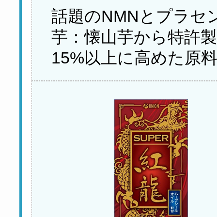
話題のNMNとプラセ
芋：懐山芋から特許
15%以上に高めた原