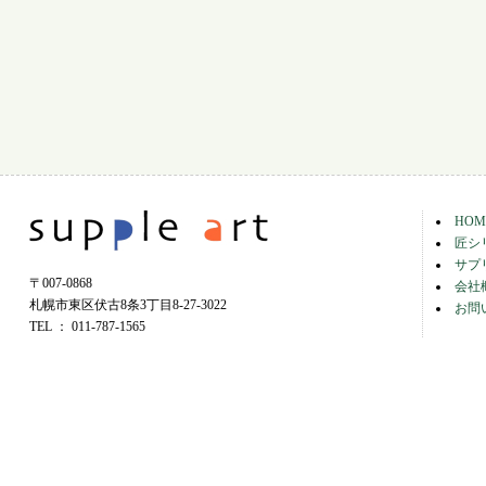
■ココナッツオイル＆アサイー
■エキストラバージン オリーブオイル
2015.3.7
■スーパーでるもダイエット
■リラックタイム
を
美容系サプリ
に追加しました。
商品ピックアップ
に
2014.12.3
ジオアップ MACAMIXを追加しました。
HOM
匠シ
新商品 ジオアップ MACAMIXを
サプ
2014.12.3
〒007-0868
元気系サプリ
に追加しました。
会社
札幌市東区伏古8条3丁目8-27-3022
お問
TEL ： 011-787-1565