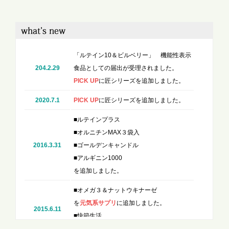
「ルテイン10＆ビルベリー」 機能性表示
204.2.29
食品としての届出が受理されました。
PICK UP
に匠シリーズを追加しました。
2020.7.1
PICK UP
に匠シリーズを追加しました。
■ルテインプラス
■オルニチンMAX３袋入
2016.3.31
■ゴールデンキャンドル
■アルギニン1000
を追加しました。
■オメガ３＆ナットウキナーゼ
を
元気系サプリ
に追加しました。
2015.6.11
■快節生活
を
活動系サプリ
に追加しました。